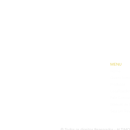
MENU
Home
Quem Som
Produtos
Localização
Fale Conos
Manual de 
Seja um Re
© Todos os direitos Reservados - ALTIM