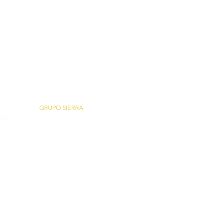
GRUPO SIERRA
900
Sierra Móveis
r
Atelier Sierra
Garden Park Gramado
No
ca Móveis
Sierra Esquadrias