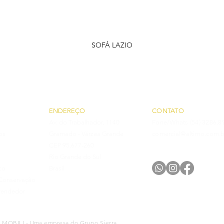
SOFÁ LAZIO
ENDEREÇO
CONTATO
Av. do Trabalhador, 1140
Fone/Whats
(54) 3286.8
os
Gramado -
Várzea Grande
comercial@altimo.com.b
CEP 95.677-260
Rio Grande do Sul
co
Brasil
Co
nservação
vendedor
O MOBILI - Uma empresa do Grupo Sierra.